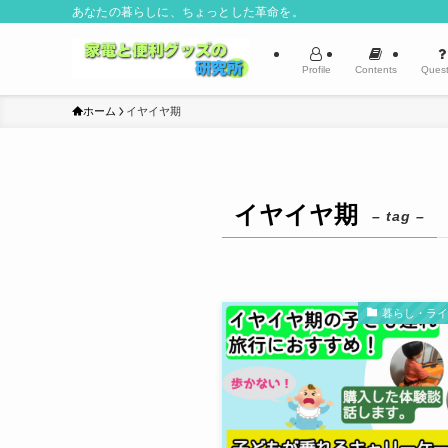
あなたの暮らしに、ちょっとした革命を。
Profile
Contents
Quest
ホーム
イヤイヤ期
イヤイヤ期
– tag –
暮らし・ラ