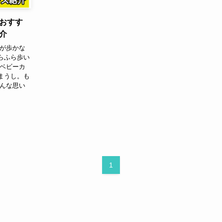
おすす
介
もが歩かな
らふら歩い
たベビーカ
まうし。も
こんな思い
1