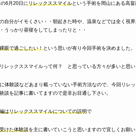
の6月20日に
リレックススマイル
という手術を岡山にある高畠
の自分がイモくさい・・朝起きた時や、温泉などでは全く視界
・うっかり昼寝をしてしまったりと・・
裸眼で過ごしたい！
という思いが有り今回手術を決めました。
リレックススマイルって何？
と思っている方々が多いと思い
等に体験談などあまり載っていない手術方法なので、今回リレ
験談を記事に書いてますので是非お目通し下さい。
編はリレックススマイルについての説明
で
受けた体験談
を主に書いていこうと思いますので宜しくお願い