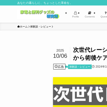
あなたの暮らしに、ちょっとした革命を。
Profile
Contents
Quest
ホーム
体験談・レビュー
次世代レー
2025
10/06
から術後ケ
広告
2024年
体験談・レビュー