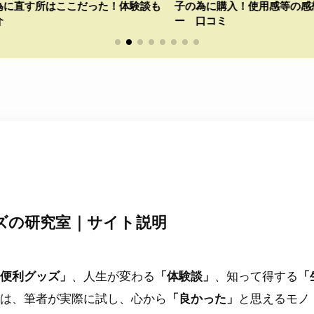
！体験談も
子の為に購入！使用感等の感想をレビュ
ハナ）グ
ー 口コミ
験記～ 
ズの研究室｜サイト説明
便利グッズ」
、人生が変わる
「体験談」
、知って得する
「
は、筆者が実際に試し、心から
「良かった」
と思えるモノ