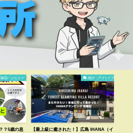
旅行・アウトドア
暮らし・
に癒された！】広島 IHANA（イ
猛暑の冷却に最適！2024年衣