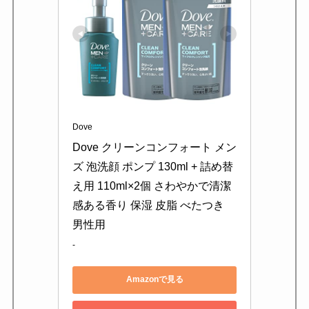
Dove
Dove クリーンコンフォート メン
ズ 泡洗顔 ポンプ 130ml + 詰め替
え用 110ml×2個 さわやかで清潔
感ある香り 保湿 皮脂 べたつき 
男性用
-
Amazonで見る